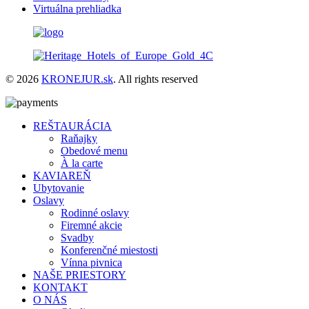
Virtuálna prehliadka
© 2026
KRONEJUR.sk
. All rights reserved
REŠTAURÁCIA
Raňajky
Obedové menu
À la carte
KAVIAREŇ
Ubytovanie
Oslavy
Rodinné oslavy
Firemné akcie
Svadby
Konferenčné miestosti
Vínna pivnica
NAŠE PRIESTORY
KONTAKT
O NÁS