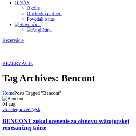
O NÁS
Okolie
Obchodní partneri
Povedali o nás
Rezervácie
Menu
REZERVÁCIE
Tag Archives: Bencont
Home
Posts Tagged "Bencont"
04
aug
Uncategorized @sk
BENCONT získal ocenenie za obnovu svätojurskej
renesančnej kúrie