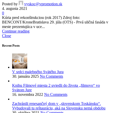
Posted by
vyskoc@vpromotion.sk
4. augusta 2021
0
Kúria pred rekonštrukciou (rok 2017) Zdroj foto:
BENCONT/KroneBratislava 29. júla (OTS) - Prvá uličná fasáda v
meste prezentujúca v uce...
Continue reading
Close
Recent Posts
V srdci malebného Svätého Jura
30. januára 2025
No Comments
Knihu Filmové miesta 2 uviedli do života „filmovo“ vo
Svätom Jure
16. novembra 2022
No Comments
Zachránili renesančný dom v „slovenskom Toskánsku“.
Vybudovali tu reštauráciu, aká na Slovensku nemá obdobu
30. októbra 2021
No Comments